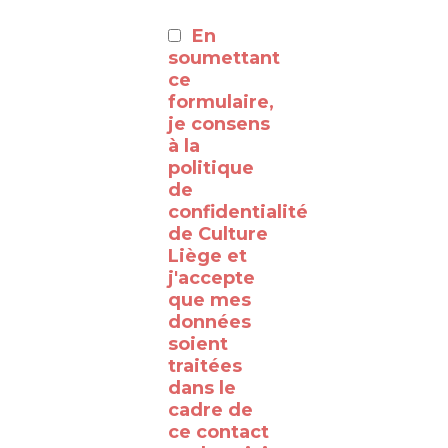
:
En
⸻
soumettant
ce
formulaire,
Découvrez
je consens
à la
les
politique
coulisses
de
de la
confidentialité
de Culture
RTBF
Liège et
Liège
j'accepte
avec
que mes
données
le
soient
WalClub
traitées
!
dans le
cadre de
Avez-
ce contact