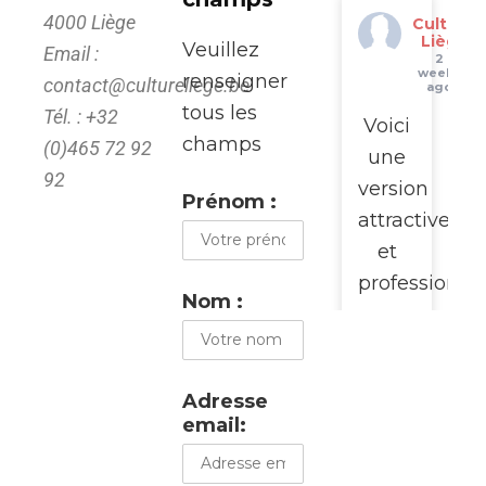
4000 Liège
Culture
Liège
Veuillez
Email :
2
weeks
renseigner
contact@cultureliege.be
ago
tous les
Tél. : +32
Voici
champs
(0)465 72 92
une
92
version
Prénom :
attractive
et
professionne
Nom :
pour
promouvoir
cette
Adresse
visite
email:
du
WalClub