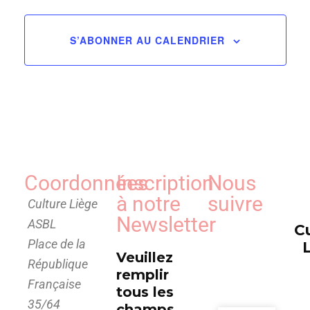
de
vues
S’ABONNER AU CALENDRIER
Évèn
Coordonnées
Inscription
Nous
à notre
suivre
Culture Liège
Newsletter
ASBL
C
Place de la
Veuillez
République
remplir
Française
tous les
35/64
champs