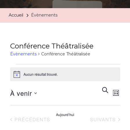
Accueil
Évènements
Conférence Théâtralisée
Évènements
Conférence Théâtralisée
Aucun résultat trouvé.
Notice
Rech
Na
RECHERC
À venir
LISTE
de
et
Sélectionnez
vu
une
Aujourd’hui
navi
ÉVÈNEMENTS
ÉVÈNEMENTS
PRÉCÉDENTS
SUIVANTS
date.
Év