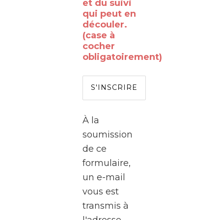
vous
et du suivi
qui peut en
déjà
découler.
rêvé
(case à
de
cocher
obligatoirement)
passer
de
l’autre
côté
de
À la
l’écran
soumission
?
de ce
formulaire,
Le
un e-mail
WalClub
vous est
vous
transmis à
invite
l'adresse