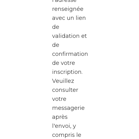
à une
renseignée
visite
avec un lien
exceptionnel
de
des
validation et
studios
de
de la
confirmation
RTBF
de votre
Média
inscription.
Rives,
Veuillez
au
consulter
cœur
votre
de
messagerie
Médiacité
après
à
l'envoi, y
Liège.
compris le
Pendant