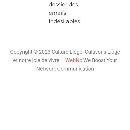
dossier des
deux
emails
heures,
indésirables.
plongez
dans
l’univers
fascinant
Copyright © 2023 Culture Liège, Cultivons Liège
de la
et notre joie de vivre –
WebNc
We Boost Your
télé
...
Network Communication
Voir plus
Th
is
co
nt
en
t