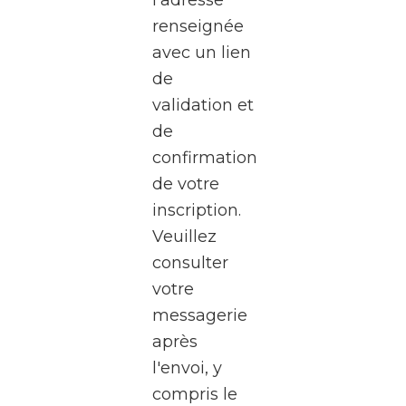
à une
renseignée
visite
avec un lien
exceptionnel
de
des
validation et
studios
de
de la
confirmation
RTBF
de votre
Média
inscription.
Rives,
Veuillez
au
consulter
cœur
votre
de
messagerie
Médiacité
après
à
l'envoi, y
Liège.
compris le
Pendant