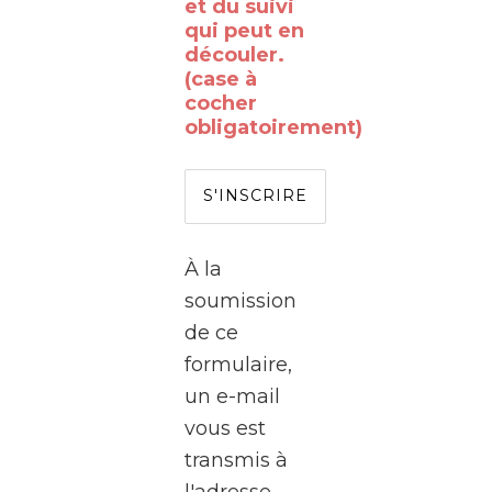
vous
et du suivi
qui peut en
déjà
découler.
rêvé
(case à
de
cocher
obligatoirement)
passer
de
l’autre
côté
de
À la
l’écran
soumission
?
de ce
formulaire,
Le
un e-mail
WalClub
vous est
vous
transmis à
invite
l'adresse