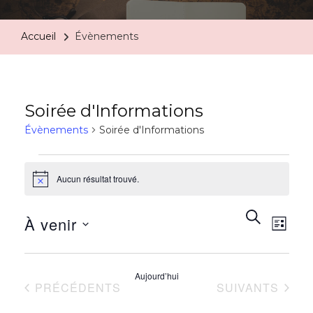
Accueil
Évènements
Soirée d'Informations
Évènements
Soirée d'Informations
Aucun résultat trouvé.
Notice
Rech
Na
RECHERC
À venir
LISTE
de
et
Sélectionnez
vu
une
Aujourd’hui
navi
ÉVÈNEMENTS
ÉVÈNEMENTS
PRÉCÉDENTS
SUIVANTS
date.
Év