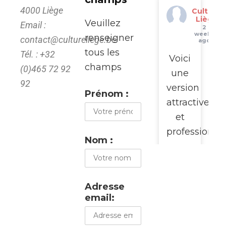
4000 Liège
Culture
Liège
Veuillez
Email :
2
weeks
renseigner
contact@cultureliege.be
ago
tous les
Tél. : +32
Voici
champs
(0)465 72 92
une
92
version
Prénom :
attractive
et
professionne
Nom :
pour
promouvoir
cette
Adresse
visite
email:
du
WalClub