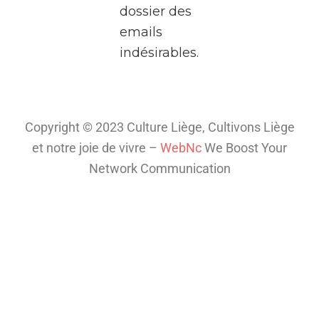
dossier des
deux
emails
heures,
indésirables.
plongez
dans
l’univers
fascinant
Copyright © 2023 Culture Liège, Cultivons Liège
de la
et notre joie de vivre –
WebNc
We Boost Your
télé
...
Network Communication
Voir plus
Th
is
co
nt
en
t