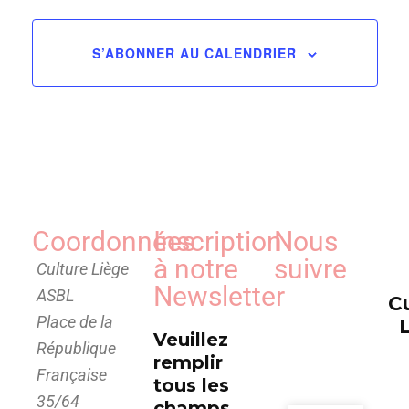
de
vues
S’ABONNER AU CALENDRIER
Évèn
Coordonnées
Inscription
Nous
à notre
suivre
Culture Liège
Newsletter
ASBL
C
Place de la
Veuillez
République
remplir
Française
tous les
35/64
champs