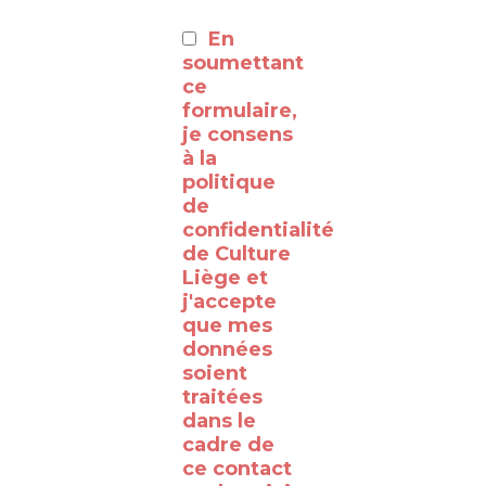
:
En
⸻
soumettant
ce
formulaire,
Découvrez
je consens
à la
les
politique
coulisses
de
de la
confidentialité
de Culture
RTBF
Liège et
Liège
j'accepte
avec
que mes
données
le
soient
WalClub
traitées
!
dans le
cadre de
Avez-
ce contact