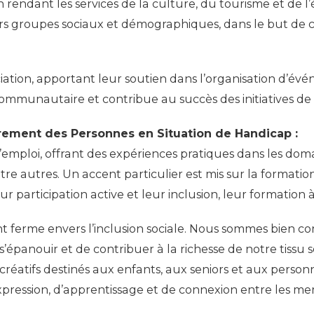
n rendant les services de la culture, du tourisme et de l’
vers groupes sociaux et démographiques, dans le but de 
ciation, apportant leur soutien dans l’organisation d’év
ommunautaire et contribue au succès des initiatives de l
drement des Personnes en Situation de Handicap :
emploi, offrant des expériences pratiques dans les doma
ntre autres. Un accent particulier est mis sur la formati
r participation active et leur inclusion, leur formation à
ferme envers l’inclusion sociale. Nous sommes bien c
’épanouir et de contribuer à la richesse de notre tissu s
créatifs destinés aux enfants, aux seniors et aux person
d’expression, d’apprentissage et de connexion entre le