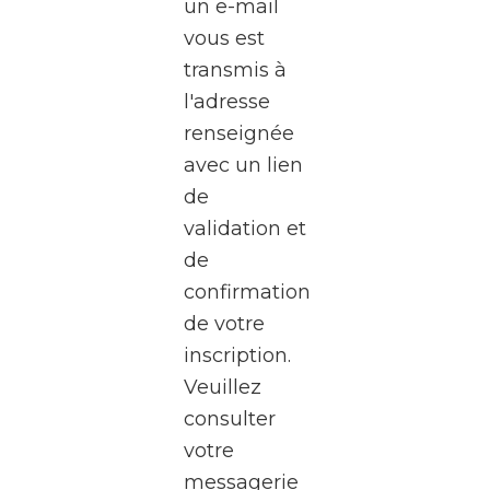
un e-mail
WalClub
vous est
vous
transmis à
invite
l'adresse
à une
renseignée
visite
avec un lien
exceptionnel
de
des
validation et
studios
de
de la
confirmation
RTBF
de votre
Média
inscription.
Rives,
Veuillez
au
consulter
cœur
votre
de
messagerie
Médiacité