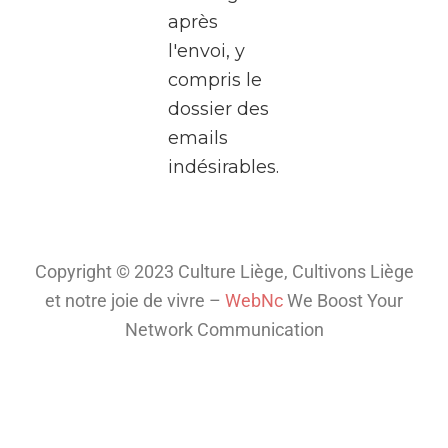
après
à
l'envoi, y
Liège.
compris le
Pendant
dossier des
deux
emails
heures,
indésirables.
plongez
dans
l’univers
fascinant
Copyright © 2023 Culture Liège, Cultivons Liège
de la
et notre joie de vivre –
WebNc
We Boost Your
télé
...
Network Communication
Voir plus
Th
is
co