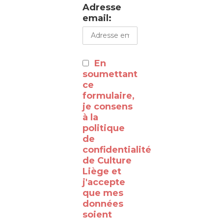
Adresse
visite
email:
du
WalClub
:
En
⸻
soumettant
ce
formulaire,
Découvrez
je consens
à la
les
politique
coulisses
de
de la
confidentialité
de Culture
RTBF
Liège et
Liège
j'accepte
avec
que mes
données
le
soient