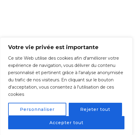
o
ca
n
se
e it
or
it's
Votre vie privée est importante
be
Ce site Web utilise des cookies afin d'améliorer votre
en
expérience de navigation, vous délivrer du contenu
del
personnalisé et pertinent grâce à l'analyse anonymisée
ete
du trafic de nos visiteurs. En cliquant sur le bouton
d.
d'acceptation, vous consentez à l'utilisation de ces
cookies
View on
Facebook
Personnaliser
Rejeter tout
·
Share
Accepter tout