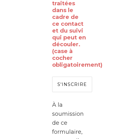
WalClub
traitées
!
dans le
cadre de
Avez-
ce contact
vous
et du suivi
qui peut en
déjà
découler.
rêvé
(case à
de
cocher
obligatoirement)
passer
de
l’autre
côté
de
À la
l’écran
soumission
?
de ce
formulaire,
Le