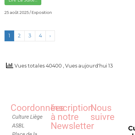
Lire La Suite…
25 août 2025
/
Exposition
1
2
3
4
›
Vues totales 40400
, Vues aujourd'hui 13
Coordonnées
Inscription
Nous
à notre
suivre
Culture Liège
Newsletter
ASBL
C
Place de la