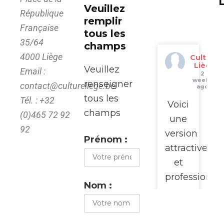
Veuillez
République
remplir
Française
tous les
35/64
champs
4000 Liège
Culture
Liège
Veuillez
Email :
2
weeks
renseigner
contact@cultureliege.be
ago
tous les
Tél. : +32
Voici
champs
(0)465 72 92
une
92
version
Prénom :
attractive
et
professionne
Nom :
pour
promouvoir
cette