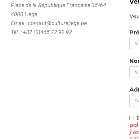
Ve
Place de la République Française 35/64
4000 Liège
Veu
Email : contact@cultureliege.be
Tél. : +32 (0)465 72 92 92
Pr
No
Adr
pol
j'a
cad