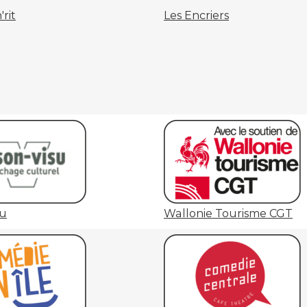
rit
Les Encriers
su
Wallonie Tourisme CGT