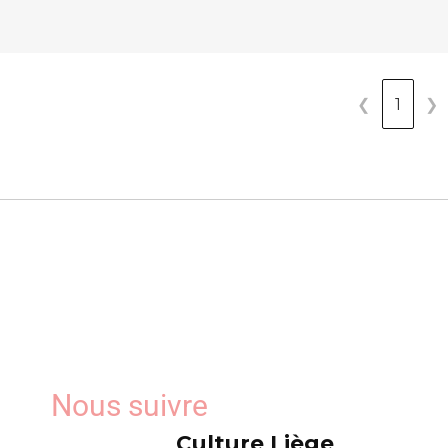
❮
1
❯
Nous suivre
Culture Liège