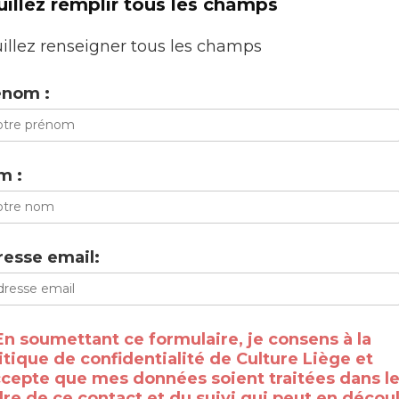
uillez remplir tous les champs
illez renseigner tous les champs
énom :
m :
esse email:
En soumettant ce formulaire, je consens à la
itique de confidentialité de Culture Liège et
ccepte que mes données soient traitées dans l
re de ce contact et du suivi qui peut en découl