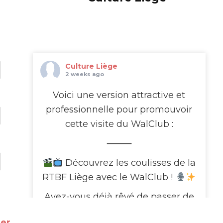
Culture Liège
2 weeks ago
Voici une version attractive et
professionnelle pour promouvoir
cette visite du WalClub :
⸻
Découvrez les coulisses de la
RTBF Liège avec le WalClub !
Avez-vous déjà rêvé de passer de
l’autre côté de l’écran ?
e
er.