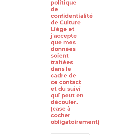
politique
coulisses
de
de la
confidentialité
de Culture
RTBF
Liège et
Liège
j'accepte
avec
que mes
données
le
soient
WalClub
traitées
!
dans le
cadre de
Avez-
ce contact
vous
et du suivi
qui peut en
déjà
découler.
rêvé
(case à
de
cocher
obligatoirement)
passer
de