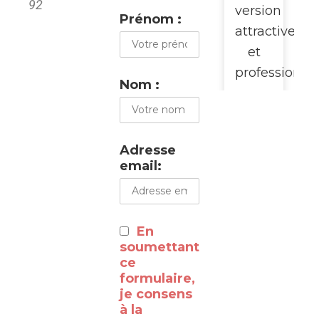
92
version
Prénom :
attractive
et
professionne
Nom :
pour
promouvoir
cette
Adresse
visite
email:
du
WalClub
:
En
⸻
soumettant
ce
formulaire,
Découvrez
je consens
à la
les