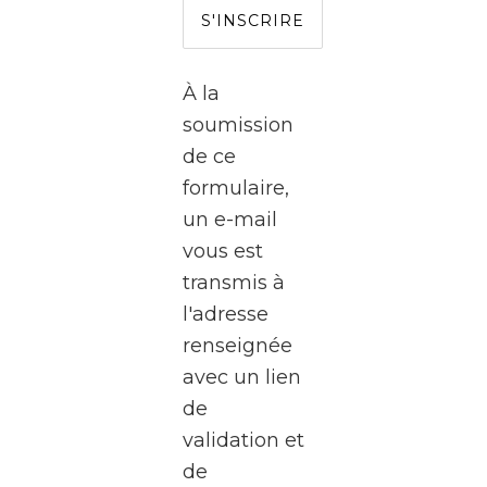
l’autre
côté
de
À la
l’écran
soumission
?
de ce
formulaire,
Le
un e-mail
WalClub
vous est
vous
transmis à
invite
l'adresse
à une
renseignée
visite
avec un lien
exceptionnel
de
des
validation et
studios
de
de la