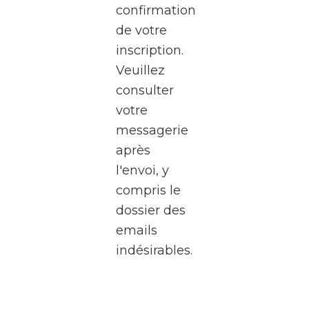
confirmation
RTBF
de votre
Média
inscription.
Rives,
Veuillez
au
consulter
cœur
votre
de
messagerie
Médiacité
après
à
l'envoi, y
Liège.
compris le
Pendant
dossier des
deux
emails
heures,
indésirables.
plongez
dans
l’univers