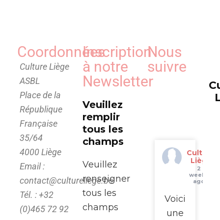
Coordonnées
Inscription
Nous
à notre
suivre
Culture Liège
Newsletter
ASBL
C
Place de la
Veuillez
République
remplir
Française
tous les
35/64
champs
4000 Liège
Culture
Liège
Veuillez
Email :
2
weeks
renseigner
contact@cultureliege.be
ago
tous les
Tél. : +32
Voici
champs
(0)465 72 92
une