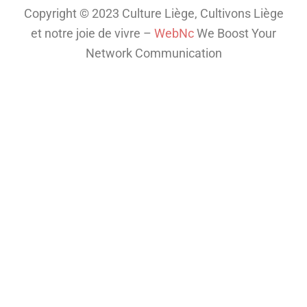
fascinant
Copyright © 2023 Culture Liège, Cultivons Liège
de la
et notre joie de vivre –
WebNc
We Boost Your
télé
...
Network Communication
Voir plus
Th
is
co
nt
en
t
isn
't
av
ail
abl
e
rig