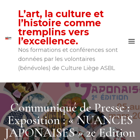
L’art, la culture et
l’histoire comme
tremplins vers
l’excellence.
Nos formations et conférences sont
données par les volontaires
(bénévoles) de Culture Liège ASBL
Communiqué de Presse :
Exposition : « NUANCES
JAPONAISES » 2e Edition