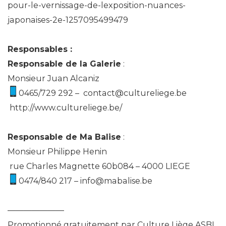
pour-le-vernissage-de-lexposition-nuances-
japonaises-2e-1257095499479
Responsables :
Responsable de la Galerie
:
Monsieur Juan Alcaniz
0465/729 292 –
contact@cultureliege.be
http://www.cultureliege.be/
Responsable de Ma Balise
:
Monsieur Philippe Henin
rue Charles Magnette 60b084 –
4000 LIEGE
0474/840 217 –
info@mabalise.be
———————
Promotionné gratuitement par Culture Liège ASBL