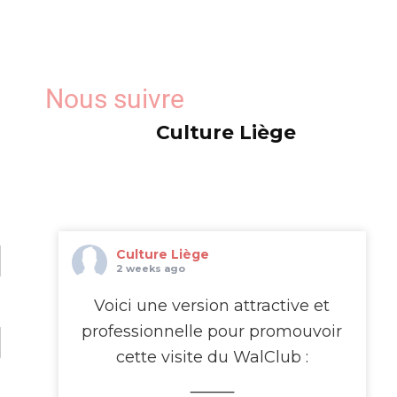
WalClub !
Avez-vous déjà rêvé de
passer de l’autre côté de
Nous suivre
l’écran ?
Culture Liège
Le WalClub vous invite à une
visite exceptionnelle des
studios de la RTBF Média
Rives, au cœur de Médiacité
à Liège. Pendant deux
Culture Liège
heures, plongez dans
2 weeks ago
l’univers fascinant de la télé
...
Voici une version attractive et
Voir plus
professionnelle pour promouvoir
cette visite du WalClub :
This content isn't
available right now
⸻