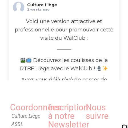
Culture Liège
2 weeks ago
Voici une version attractive et
professionnelle pour promouvoir cette
visite du WalClub :
⸻
Découvrez les coulisses de la
RTBF Liège avec le WalClub !
Avez-vous déjà rêvé de passer de
l’autre côté de l’écran ?
Le WalClub vous invite à une visite
Coordonnées
Inscription
Nous
exceptionnelle des studios de la RTBF
à notre
suivre
Média Rives, au cœur de Médiacité à
Culture Liège
Newsletter
Liège. Pendant deux heures, plongez
ASBL
C