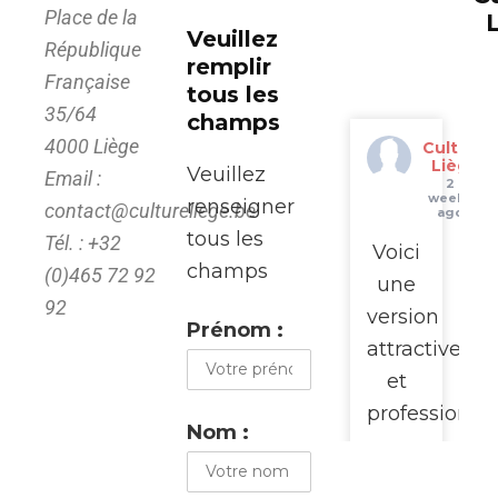
dans l’univers fascinant de la télé
...
Place de la
Voir
Veuillez
République
plus
remplir
Française
tous les
This content isn't available right
35/64
champs
now
4000 Liège
Culture
When this happens, it's usually
Liège
Veuillez
Email :
2
because the owner only shared it
weeks
renseigner
contact@cultureliege.be
ago
with a small group of people,
tous les
Tél. : +32
changed who can see it or it's been
Voici
champs
(0)465 72 92
deleted.
une
92
version
Prénom :
View on Facebook
·
Share
attractive
et
professionne
Culture Liège
Nom :
3 weeks ago
pour
@
𝑫𝒂𝒏𝒄𝒊𝒏𝒈 𝑸𝒖𝒆𝒆𝒓 • Summer Edition
promouvoir