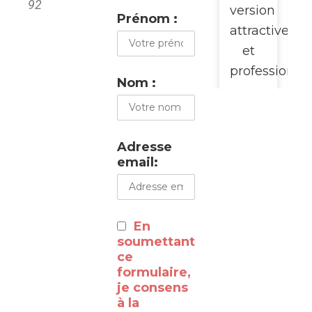
92
version
Prénom :
attractive
et
professionne
Nom :
pour
promouvoir
cette
Adresse
visite
email:
du
WalClub
:
En
⸻
soumettant
ce
formulaire,
Découvrez
je consens
à la
les