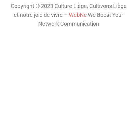
fascinant
Copyright © 2023 Culture Liège, Cultivons Liège
de la
et notre joie de vivre –
WebNc
We Boost Your
télé
...
Network Communication
Voir plus
Th
is
co
nt
en
t
isn
't
av
ail
abl
e
rig