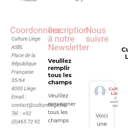
Coordonnées
Inscription
Nous
à notre
suivre
Culture Liège
Newsletter
ASBL
C
Place de la
Veuillez
République
remplir
Française
tous les
35/64
champs
4000 Liège
Culture
Liège
Veuillez
Email :
2
weeks
renseigner
contact@cultureliege.be
ago
tous les
Tél. : +32
Voici
champs
(0)465 72 92
une