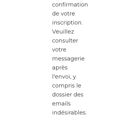
confirmation
RTBF
de votre
Média
inscription.
Rives,
Veuillez
au
consulter
cœur
votre
de
messagerie
Médiacité
après
à
l'envoi, y
Liège.
compris le
Pendant
dossier des
deux
emails
heures,
indésirables.
plongez
dans
l’univers