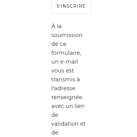
l’autre
côté
de
À la
l’écran
soumission
?
de ce
formulaire,
Le
un e-mail
WalClub
vous est
vous
transmis à
invite
l'adresse
à une
renseignée
visite
avec un lien
exceptionnel
de
des
validation et
studios
de
de la