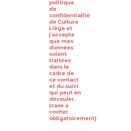
politique
coulisses
de
de la
confidentialité
de Culture
RTBF
Liège et
Liège
j'accepte
avec
que mes
données
le
soient
WalClub
traitées
!
dans le
cadre de
Avez-
ce contact
vous
et du suivi
qui peut en
déjà
découler.
rêvé
(case à
de
cocher
obligatoirement)
passer
de