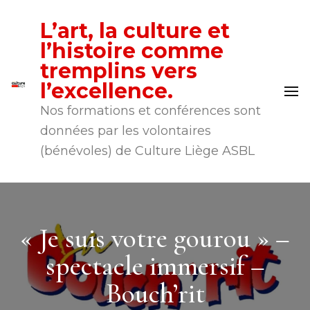
L’art, la culture et
l’histoire comme
tremplins vers
l’excellence.
Nos formations et conférences sont
données par les volontaires
(bénévoles) de Culture Liège ASBL
« Je suis votre gourou » –
spectacle immersif –
Bouch’rit