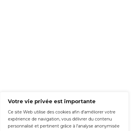
ht
no
w
W
he
n
thi
s
ha
pp
en
s,
it's
Votre vie privée est importante
us
ual
Ce site Web utilise des cookies afin d'améliorer votre
ly
expérience de navigation, vous délivrer du contenu
be
personnalisé et pertinent grâce à l'analyse anonymisée
ca