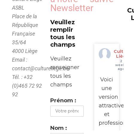
Newsletter
ASBL
C
Place de la
Veuillez
République
remplir
Française
tous les
35/64
champs
4000 Liège
Culture
Liège
Veuillez
Email :
2
weeks
renseigner
contact@cultureliege.be
ago
tous les
Tél. : +32
Voici
champs
(0)465 72 92
une
92
version
Prénom :
attractive
et
professionne
Nom :
pour