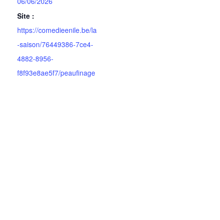
06/06/2026
Site :
https://comedieenile.be/la
-saison/76449386-7ce4-
4882-8956-
f8f93e8ae5f7/peaufinage