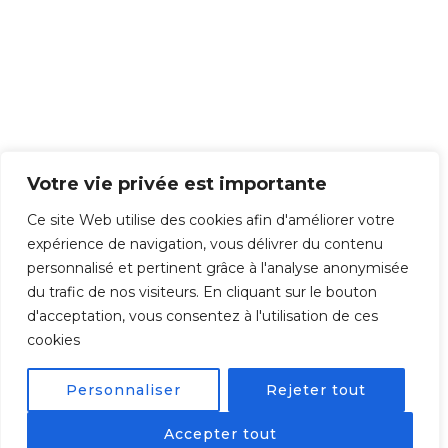
n
thi
s
ha
pp
en
s,
it's
Votre vie privée est importante
us
Ce site Web utilise des cookies afin d'améliorer votre
ual
expérience de navigation, vous délivrer du contenu
ly
personnalisé et pertinent grâce à l'analyse anonymisée
be
du trafic de nos visiteurs. En cliquant sur le bouton
ca
d'acceptation, vous consentez à l'utilisation de ces
us
cookies
e
the
Personnaliser
Rejeter tout
ow
ner
Accepter tout