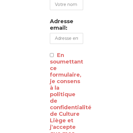
promouvoir
cette
Adresse
visite
email:
du
WalClub
:
En
⸻
soumettant
ce
formulaire,
Découvrez
je consens
à la
les
politique
coulisses
de
de la
confidentialité
de Culture
RTBF
Liège et
Liège
j'accepte
avec