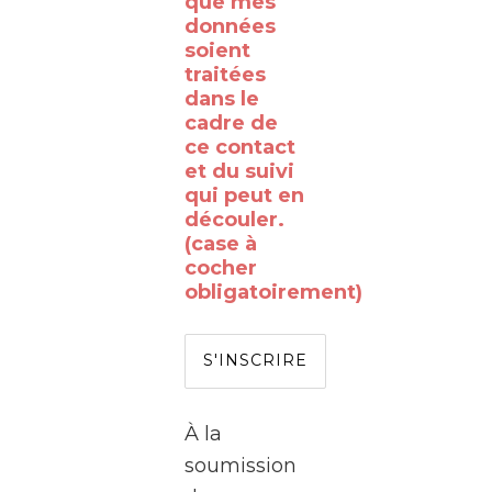
que mes
données
le
soient
WalClub
traitées
!
dans le
cadre de
Avez-
ce contact
vous
et du suivi
qui peut en
déjà
découler.
rêvé
(case à
de
cocher
obligatoirement)
passer
de
l’autre
côté
de
À la
l’écran
soumission
?