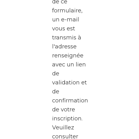
de ce
formulaire,
Le
un e-mail
WalClub
vous est
vous
transmis à
invite
l'adresse
à une
renseignée
visite
avec un lien
exceptionnel
de
des
validation et
studios
de
de la
confirmation
RTBF
de votre
Média
inscription.
Rives,
Veuillez
au
consulter
cœur