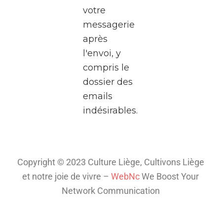
votre
de
messagerie
Médiacité
après
à
l'envoi, y
Liège.
compris le
Pendant
dossier des
deux
emails
heures,
indésirables.
plongez
dans
l’univers
fascinant
Copyright © 2023 Culture Liège, Cultivons Liège
de la
et notre joie de vivre –
WebNc
We Boost Your
télé
...
Network Communication
Voir plus