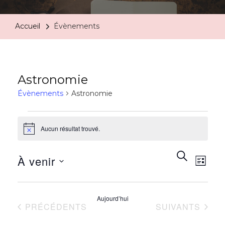
Accueil
Évènements
Astronomie
Évènements
Astronomie
Aucun résultat trouvé.
Notice
Rech
Na
RECHERC
À venir
LISTE
de
et
Sélectionnez
vu
une
Aujourd’hui
navi
ÉVÈNEMENTS
ÉVÈNEMENTS
PRÉCÉDENTS
SUIVANTS
date.
Év