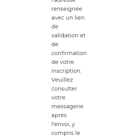
à une
renseignée
visite
avec un lien
exceptionnel
de
des
validation et
studios
de
de la
confirmation
RTBF
de votre
Média
inscription.
Rives,
Veuillez
au
consulter
cœur
votre
de
messagerie
Médiacité
après
à
l'envoi, y
Liège.
compris le
Pendant