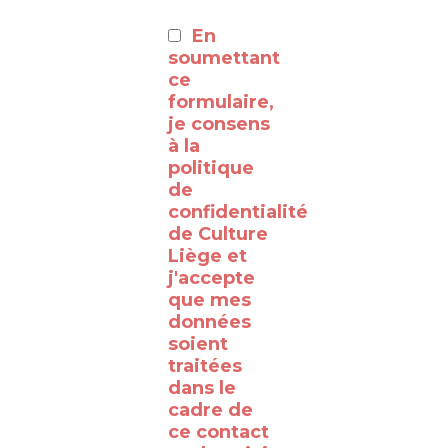
:
En
⸻
soumettant
ce
formulaire,
Découvrez
je consens
à la
les
politique
coulisses
de
de la
confidentialité
de Culture
RTBF
Liège et
Liège
j'accepte
avec
que mes
données
le
soient
WalClub
traitées
!
dans le
cadre de
Avez-
ce contact