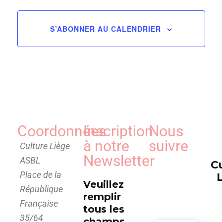
de
vues
S’ABONNER AU CALENDRIER
Évèn
Coordonnées
Inscription
Nous
à notre
suivre
Culture Liège
Newsletter
ASBL
C
Place de la
Veuillez
République
remplir
Française
tous les
35/64
champs