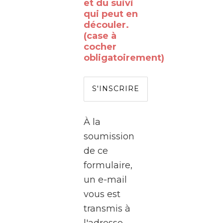
vous
et du suivi
qui peut en
déjà
découler.
rêvé
(case à
de
cocher
obligatoirement)
passer
de
l’autre
côté
de
À la
l’écran
soumission
?
de ce
formulaire,
Le
un e-mail
WalClub
vous est
vous
transmis à
invite
l'adresse