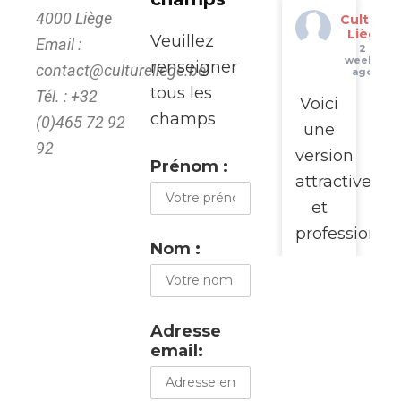
4000 Liège
Culture
Liège
Veuillez
Email :
2
weeks
renseigner
contact@cultureliege.be
ago
tous les
Tél. : +32
Voici
champs
(0)465 72 92
une
92
version
Prénom :
attractive
et
professionne
Nom :
pour
promouvoir
cette
Adresse
visite
email:
du
WalClub