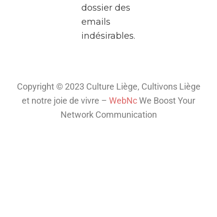
dossier des
deux
emails
heures,
indésirables.
plongez
dans
l’univers
fascinant
Copyright © 2023 Culture Liège, Cultivons Liège
de la
et notre joie de vivre –
WebNc
We Boost Your
télé
...
Network Communication
Voir plus
Th
is
co
nt
en
t