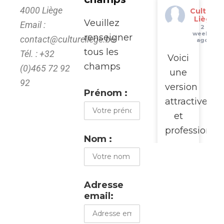
4000 Liège
Culture
Liège
Veuillez
Email :
2
weeks
renseigner
contact@cultureliege.be
ago
tous les
Tél. : +32
Voici
champs
(0)465 72 92
une
92
version
Prénom :
attractive
et
professionne
Nom :
pour
promouvoir
cette
Adresse
visite
email:
du
WalClub