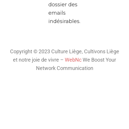
dossier des
deux
emails
heures,
indésirables.
plongez
dans
l’univers
fascinant
Copyright © 2023 Culture Liège, Cultivons Liège
de la
et notre joie de vivre –
WebNc
We Boost Your
télé
...
Network Communication
Voir plus
Th
is
co
nt
en
t