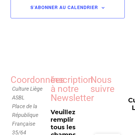
de
S’ABONNER AU CALENDRIER
vues
Évèn
Coordonnées
Inscription
Nous
à notre
suivre
Culture Liège
Newsletter
ASBL
C
Place de la
Veuillez
République
remplir
Française
tous les
35/64
champs