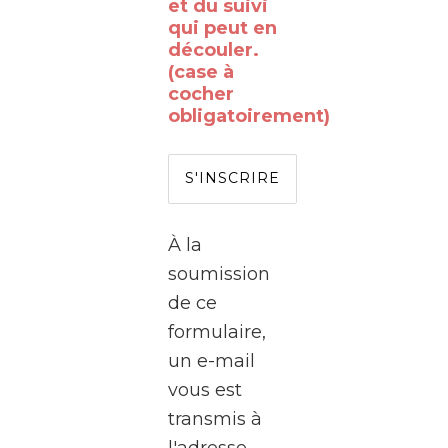
vous
et du suivi
qui peut en
déjà
découler.
rêvé
(case à
de
cocher
obligatoirement)
passer
de
l’autre
côté
de
À la
l’écran
soumission
?
de ce
formulaire,
Le
un e-mail
WalClub
vous est
vous
transmis à
invite
l'adresse