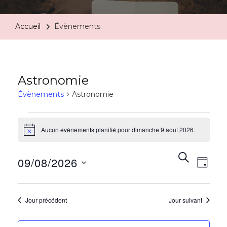
Accueil
Évènements
Astronomie
Évènements
Astronomie
Aucun évènements planifié pour dimanche 9 août 2026.
Notice
Rech
Na
RECHERC
09/08/2026
JOUR
de
et
Sélectionnez
vu
une
Jour précédent
Jour suivant
navi
date.
Év