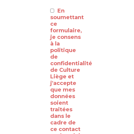
:
En
⸻
soumettant
ce
formulaire,
Découvrez
je consens
à la
les
politique
coulisses
de
de la
confidentialité
de Culture
RTBF
Liège et
Liège
j'accepte
avec
que mes
données
le
soient
WalClub
traitées
!
dans le
cadre de
Avez-
ce contact