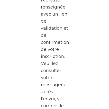
à une
renseignée
visite
avec un lien
exceptionnel
de
des
validation et
studios
de
de la
confirmation
RTBF
de votre
Média
inscription.
Rives,
Veuillez
au
consulter
cœur
votre
de
messagerie
Médiacité
après
à
l'envoi, y
Liège.
compris le
Pendant