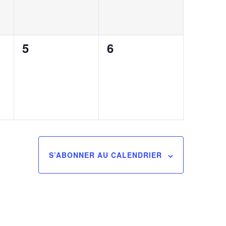
0
0
5
6
,
évènement,
évènement,
S’ABONNER AU CALENDRIER