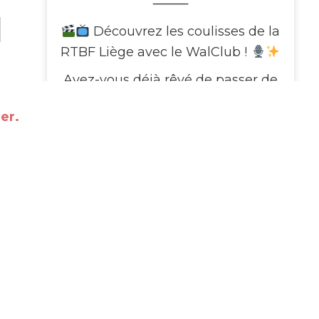
⸻
Découvrez les coulisses de la
RTBF Liège avec le WalClub !
Avez-vous déjà rêvé de passer de
l’autre côté de l’écran ?
e
er.
Le WalClub vous invite à une visite
exceptionnelle des studios de la
RTBF Média Rives, au cœur de
Médiacité à Liège. Pendant deux
heures, plongez dans l’univers
fascinant de la télé
...
Voir plus
This content isn't available
right now
When this happens, it's usually