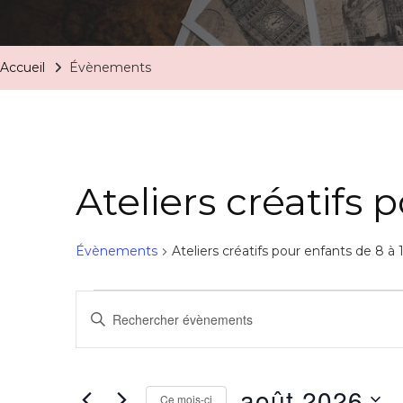
Accueil
Évènements
Ateliers créatifs 
Évènements
Ateliers créatifs pour enfants de 8 à 
Recherche
Saisir
mot-
et
clé.
navigation
août 2026
Rechercher
Ce mois-ci