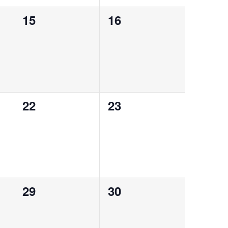
0
0
15
16
,
évènement,
évènement,
0
0
22
23
,
évènement,
évènement,
0
0
29
30
,
évènement,
évènement,