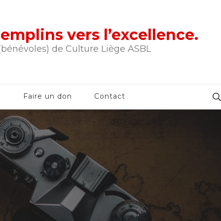
tremplins vers l’excellence.
 (bénévoles) de Culture Liège ASBL
e
Faire un don
Contact