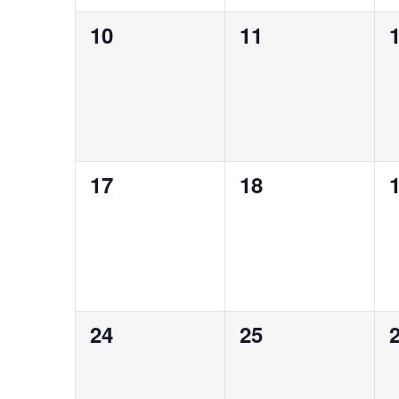
0
0
10
11
évènement,
évènement,
0
0
17
18
évènement,
évènement,
0
0
24
25
évènement,
évènement,