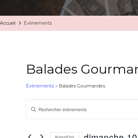
Accueil
Évènements
Balades Gourma
Évènements
Balades Gourmandes
Recherche
Saisir
mot-
et
clé.
navigation
dimanche 10
Rechercher
Aujourd’hui