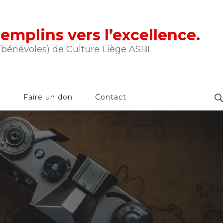
tremplins vers l’excellence.
 (bénévoles) de Culture Liège ASBL
e
Faire un don
Contact