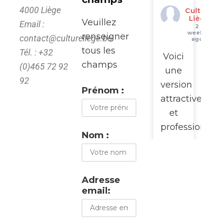
4000 Liège
Culture
Liège
Veuillez
Email :
2
weeks
renseigner
contact@cultureliege.be
ago
tous les
Tél. : +32
Voici
champs
(0)465 72 92
une
92
version
Prénom :
attractive
et
professionne
Nom :
pour
promouvoir
cette
Adresse
visite
email:
du
WalClub