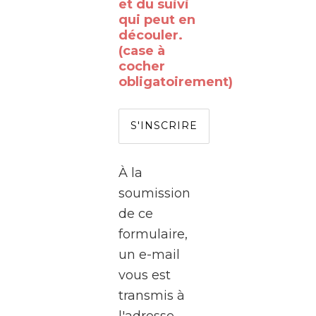
vous
et du suivi
qui peut en
déjà
découler.
rêvé
(case à
de
cocher
obligatoirement)
passer
de
l’autre
côté
de
À la
l’écran
soumission
?
de ce
formulaire,
Le
un e-mail
WalClub
vous est
vous
transmis à
invite
l'adresse