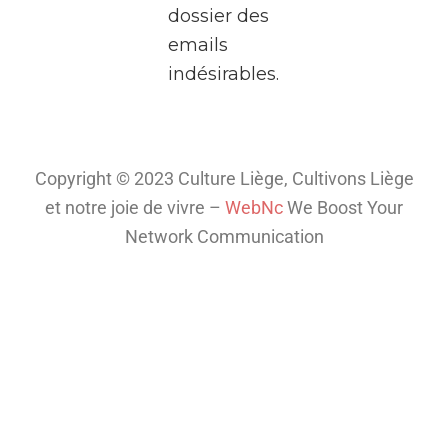
dossier des
deux
emails
heures,
indésirables.
plongez
dans
l’univers
fascinant
Copyright © 2023 Culture Liège, Cultivons Liège
de la
et notre joie de vivre –
WebNc
We Boost Your
télé
...
Network Communication
Voir plus
Th
is
co
nt
en
t