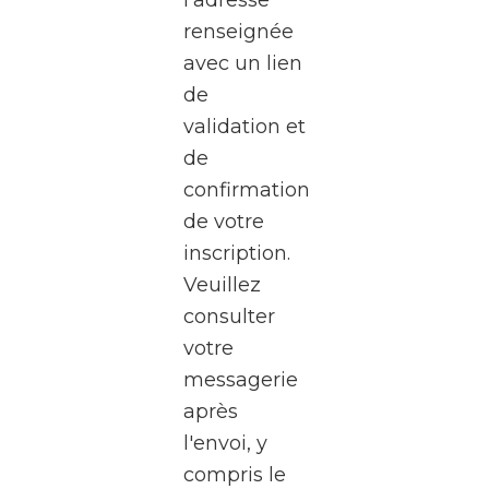
à une
renseignée
visite
avec un lien
exceptionnel
de
des
validation et
studios
de
de la
confirmation
RTBF
de votre
Média
inscription.
Rives,
Veuillez
au
consulter
cœur
votre
de
messagerie
Médiacité
après
à
l'envoi, y
Liège.
compris le
Pendant