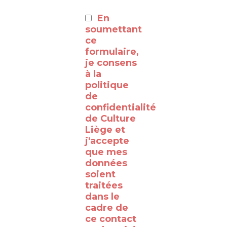
:
En
⸻
soumettant
ce
formulaire,
Découvrez
je consens
à la
les
politique
coulisses
de
de la
confidentialité
de Culture
RTBF
Liège et
Liège
j'accepte
avec
que mes
données
le
soient
WalClub
traitées
!
dans le
cadre de
Avez-
ce contact