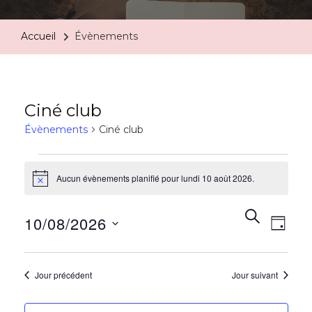
Accueil
Évènements
Ciné club
Évènements
Ciné club
Aucun évènements planifié pour lundi 10 août 2026.
Notice
Rech
Na
RECHERC
10/08/2026
JOUR
de
et
Sélectionnez
vu
une
Jour précédent
Jour suivant
navi
date.
Év