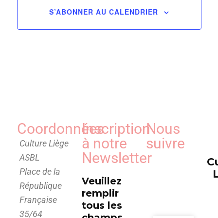
de
S’ABONNER AU CALENDRIER
vues
Évèn
Coordonnées
Inscription
Nous
à notre
suivre
Culture Liège
Newsletter
ASBL
C
Place de la
Veuillez
République
remplir
Française
tous les
35/64
champs