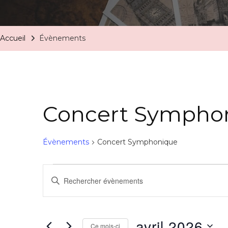
Accueil
Évènements
Concert Sympho
Évènements
Concert Symphonique
Recherche
Saisir
mot-
et
clé.
navigation
avril 2026
Rechercher
Ce mois-ci