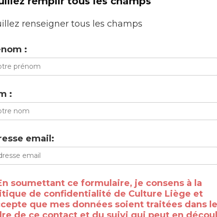
uillez remplir tous les champs
illez renseigner tous les champs
énom :
m :
esse email:
En soumettant ce formulaire, je consens à la
itique de confidentialité de Culture Liège et
ccepte que mes données soient traitées dans l
re de ce contact et du suivi qui peut en découl