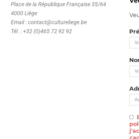
Ve
Place de la République Française 35/64
4000 Liège
Veu
Email : contact@cultureliege.be
Tél. : +32 (0)465 72 92 92
Pr
No
Adr
pol
j'a
cad