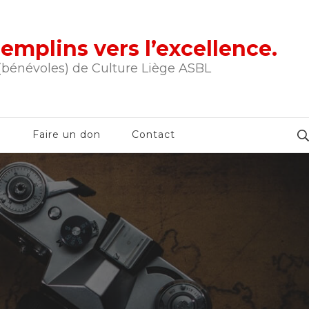
tremplins vers l’excellence.
 (bénévoles) de Culture Liège ASBL
e
Faire un don
Contact