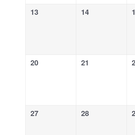
0
0
13
14
évènement,
évènement,
0
0
20
21
évènement,
évènement,
0
0
27
28
évènement,
évènement,