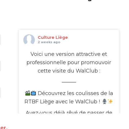
Culture Liège
2 weeks ago
Voici une version attractive et
professionnelle pour promouvoir
cette visite du WalClub :
⸻
Découvrez les coulisses de la
RTBF Liège avec le WalClub !
Avez-vous déjà rêvé de passer de
l’autre côté de l’écran ?
e
er.