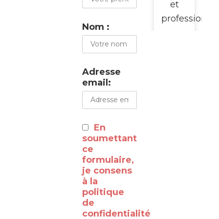
et
professionne
Nom :
pour
promouvoir
cette
Adresse
visite
email:
du
WalClub
:
En
⸻
soumettant
ce
formulaire,
Découvrez
je consens
à la
les
politique
coulisses
de
de la
confidentialité