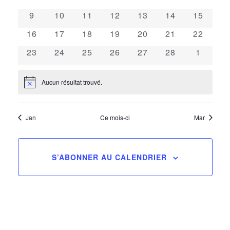
de
évènements
évènements
évènements
évènements
évènements
évènements
évènem
Évènements
0
0
0
0
0
0
0
9
10
11
12
13
14
15
évènements
évènements
évènements
évènements
évènements
évènements
évèneme
vues
0
0
0
0
0
0
0
16
17
18
19
20
21
22
évènements
évènements
évènements
évènements
évènements
évènements
évèneme
0
0
0
0
0
0
0
23
24
25
26
27
28
1
Évèn
évènements
évènements
évènements
évènements
évènements
évènements
évènem
Aucun résultat trouvé.
Notice
Jan
Ce mois-ci
Mar
S’ABONNER AU CALENDRIER