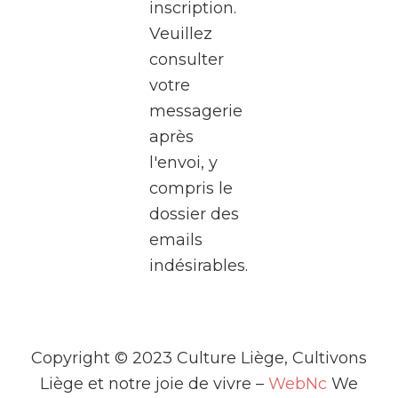
inscription.
Rives,
Veuillez
au
consulter
cœur
votre
de
messagerie
Médiacité
après
à
l'envoi, y
Liège.
compris le
Pendant
dossier des
deux
emails
heures,
indésirables.
plongez
dans
l’univers
fascinant
Copyright © 2023 Culture Liège, Cultivons
de la
Liège et notre joie de vivre –
WebNc
We
télé
...