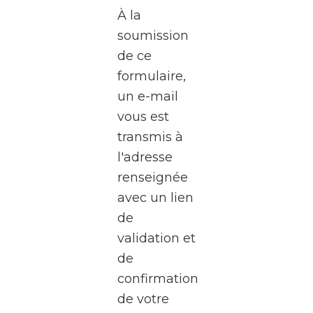
de
À la
l’écran
soumission
?
de ce
formulaire,
Le
un e-mail
WalClub
vous est
vous
transmis à
invite
l'adresse
à une
renseignée
visite
avec un lien
exceptionnel
de
des
validation et
studios
de
de la
confirmation
RTBF
de votre
Média