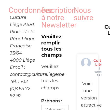
Coordonnées
Inscription
Nous
à notre
suivre
Culture
Newsletter
Liège ASBL
C
Place de la
Veuillez
République
remplir
Française
tous les
35/64
champs
4000 Liège
Culture
Liège
Veuillez
Email :
2
weeks
renseigner
contact@cultureliege.be
ago
tous les
Tél. : +32
Voici
champs
(0)465 72
une
92 92
version
Prénom :
attractive