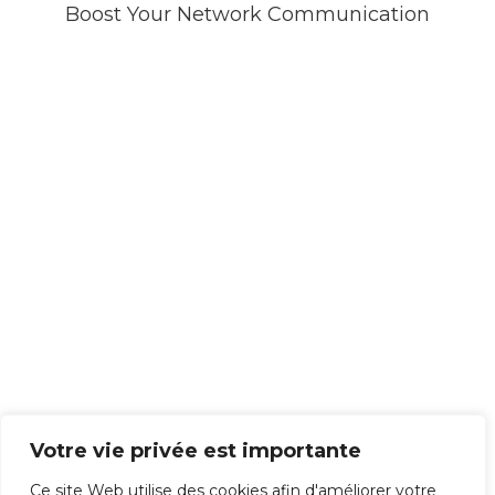
Boost Your Network Communication
Voir plus
Th
is
co
nt
en
t
isn
't
av
ail
abl
e
rig
ht
Votre vie privée est importante
no
Ce site Web utilise des cookies afin d'améliorer votre