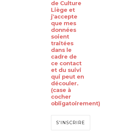
de Culture
RTBF
Liège et
Liège
j'accepte
avec
que mes
données
le
soient
WalClub
traitées
!
dans le
cadre de
Avez-
ce contact
vous
et du suivi
qui peut en
déjà
découler.
rêvé
(case à
de
cocher
obligatoirement)
passer
de
l’autre
côté