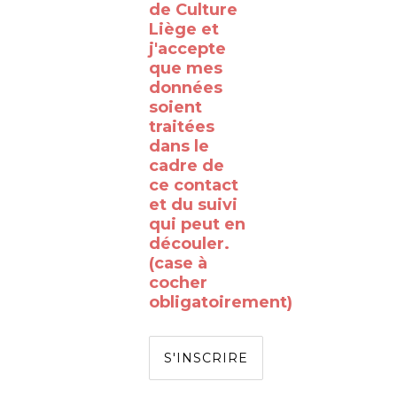
de Culture
RTBF
Liège et
Liège
j'accepte
avec
que mes
données
le
soient
WalClub
traitées
!
dans le
cadre de
Avez-
ce contact
vous
et du suivi
qui peut en
déjà
découler.
rêvé
(case à
de
cocher
obligatoirement)
passer
de
l’autre
côté