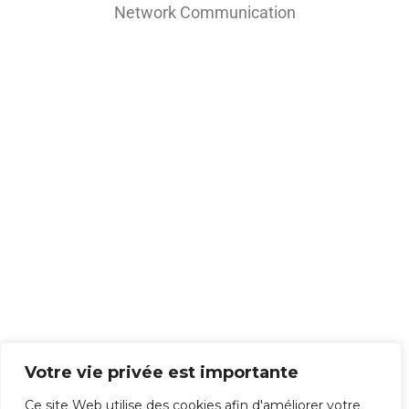
Network Communication
Voir plus
Th
is
co
nt
en
t
isn
't
av
ail
abl
e
rig
ht
Votre vie privée est importante
no
Ce site Web utilise des cookies afin d'améliorer votre