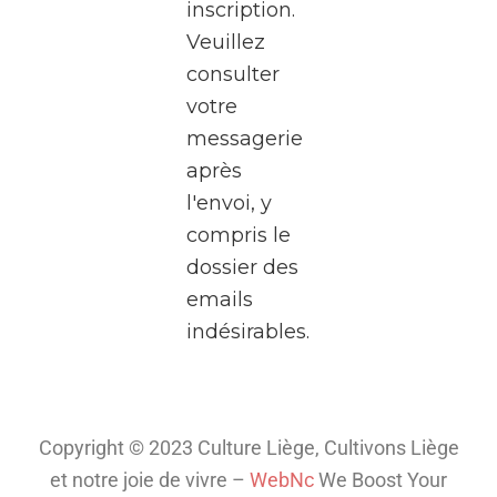
inscription.
Rives,
Veuillez
au
consulter
cœur
votre
de
messagerie
Médiacité
après
à
l'envoi, y
Liège.
compris le
Pendant
dossier des
deux
emails
heures,
indésirables.
plongez
dans
l’univers
fascinant
Copyright © 2023 Culture Liège, Cultivons Liège
de la
et notre joie de vivre –
WebNc
We Boost Your
télé
...