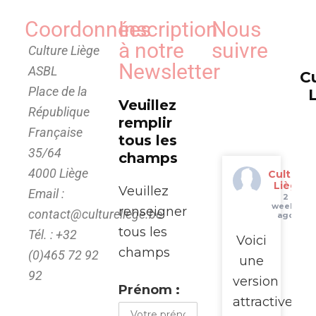
Coordonnées
Inscription
Nous
à notre
suivre
Culture Liège
Newsletter
ASBL
C
Place de la
Veuillez
République
remplir
Française
tous les
35/64
champs
4000 Liège
Culture
Liège
Veuillez
Email :
2
weeks
renseigner
contact@cultureliege.be
ago
tous les
Tél. : +32
Voici
champs
(0)465 72 92
une
92
version
Prénom :
attractive