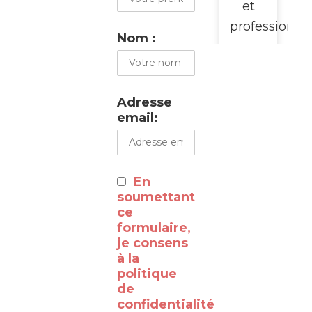
et
professionne
Nom :
pour
promouvoir
cette
Adresse
visite
email:
du
WalClub
:
En
⸻
soumettant
ce
formulaire,
Découvrez
je consens
à la
les
politique
coulisses
de
de la
confidentialité