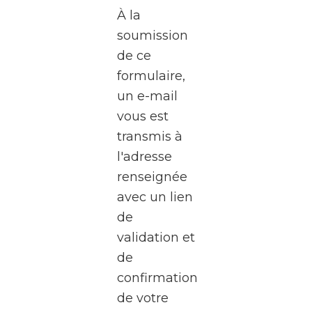
de
À la
l’écran
soumission
?
de ce
formulaire,
Le
un e-mail
WalClub
vous est
vous
transmis à
invite
l'adresse
à une
renseignée
visite
avec un lien
exceptionnel
de
des
validation et
studios
de
de la
confirmation
RTBF
de votre
Média