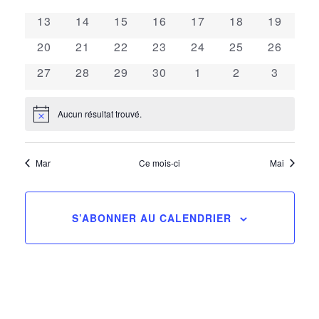
de
évènements
évènements
évènements
évènements
évènements
évènements
évèneme
Évènements
0
0
0
0
0
0
0
13
14
15
16
17
18
19
évènements
évènements
évènements
évènements
évènements
évènements
évèneme
vues
0
0
0
0
0
0
0
20
21
22
23
24
25
26
évènements
évènements
évènements
évènements
évènements
évènements
évèneme
0
0
0
0
0
0
0
27
28
29
30
1
2
3
Évèn
évènements
évènements
évènements
évènements
évènements
évènements
évènem
Aucun résultat trouvé.
Notice
Mar
Ce mois-ci
Mai
S’ABONNER AU CALENDRIER