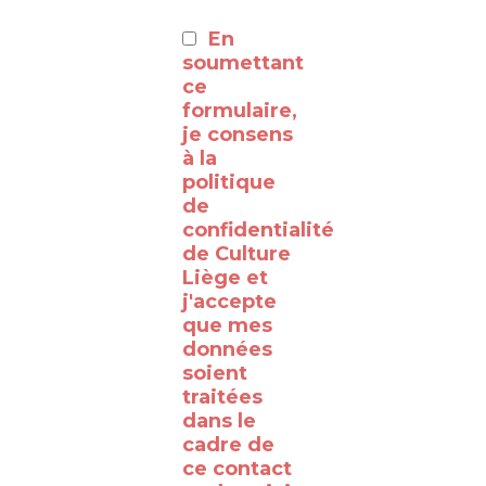
:
En
⸻
soumettant
ce
formulaire,
Découvrez
je consens
à la
les
politique
coulisses
de
de la
confidentialité
de Culture
RTBF
Liège et
Liège
j'accepte
avec
que mes
données
le
soient
WalClub
traitées
!
dans le
cadre de
Avez-
ce contact