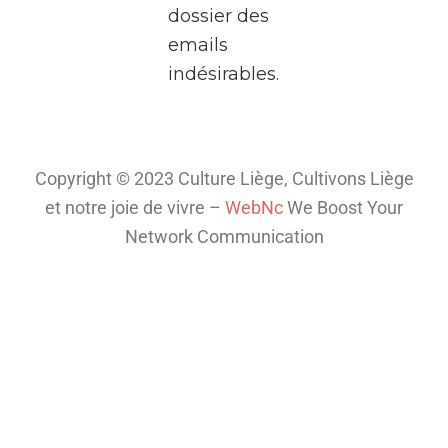
dossier des
deux
emails
heures,
indésirables.
plongez
dans
l’univers
fascinant
Copyright © 2023 Culture Liège, Cultivons Liège
de la
et notre joie de vivre –
WebNc
We Boost Your
télé
...
Network Communication
Voir plus
Th
is
co
nt
en
t