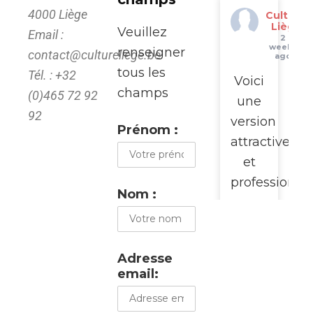
4000 Liège
Culture
Liège
Veuillez
Email :
2
weeks
renseigner
contact@cultureliege.be
ago
tous les
Tél. : +32
Voici
champs
(0)465 72 92
une
92
version
Prénom :
attractive
et
professionne
Nom :
pour
promouvoir
cette
Adresse
visite
email:
du
WalClub