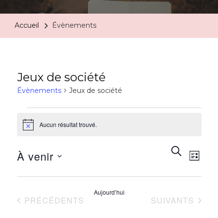
Accueil
Évènements
Jeux de société
Évènements
Jeux de société
Aucun résultat trouvé.
Notice
Rech
Na
RECHERC
À venir
LISTE
de
et
Sélectionnez
vu
une
Aujourd’hui
navi
ÉVÈNEMENTS
ÉVÈNEMENTS
PRÉCÉDENTS
SUIVANTS
date.
Év