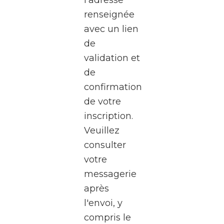
à une
renseignée
visite
avec un lien
exceptionnel
de
des
validation et
studios
de
de la
confirmation
RTBF
de votre
Média
inscription.
Rives,
Veuillez
au
consulter
cœur
votre
de
messagerie
Médiacité
après
à
l'envoi, y
Liège.
compris le
Pendant