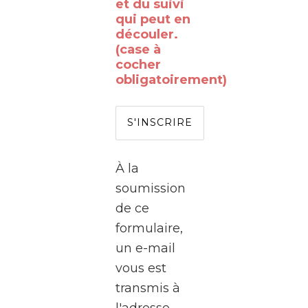
vous
et du suivi
qui peut en
déjà
découler.
rêvé
(case à
de
cocher
obligatoirement)
passer
de
l’autre
côté
de
À la
l’écran
soumission
?
de ce
formulaire,
Le
un e-mail
WalClub
vous est
vous
transmis à
invite
l'adresse