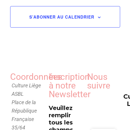
de
vues
S’ABONNER AU CALENDRIER
Évèn
Coordonnées
Inscription
Nous
à notre
suivre
Culture Liège
Newsletter
ASBL
C
Place de la
Veuillez
République
remplir
Française
tous les
35/64
champs