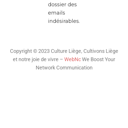
dossier des
deux
emails
heures,
indésirables.
plongez
dans
l’univers
fascinant
Copyright © 2023 Culture Liège, Cultivons Liège
de la
et notre joie de vivre –
WebNc
We Boost Your
télé
...
Network Communication
Voir plus
Th
is
co
nt
en
t