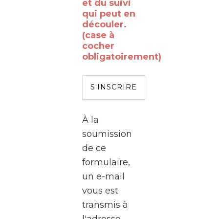
vous
et du suivi
qui peut en
déjà
découler.
rêvé
(case à
de
cocher
obligatoirement)
passer
de
l’autre
côté
de
À la
l’écran
soumission
?
de ce
formulaire,
Le
un e-mail
WalClub
vous est
vous
transmis à
invite
l'adresse