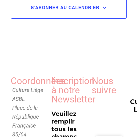
de
S’ABONNER AU CALENDRIER
vues
Évèn
Coordonnées
Inscription
Nous
à notre
suivre
Culture Liège
Newsletter
ASBL
C
Place de la
Veuillez
République
remplir
Française
tous les
35/64
champs