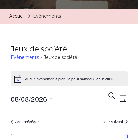
Accueil
Évènements
Jeux de société
Évènements
Jeux de société
Aucun évènements planifié pour samedi 8 août 2026.
Notice
Rech
Na
RECHERC
08/08/2026
JOUR
de
et
Sélectionnez
vu
une
Jour précédent
Jour suivant
navi
date.
Év