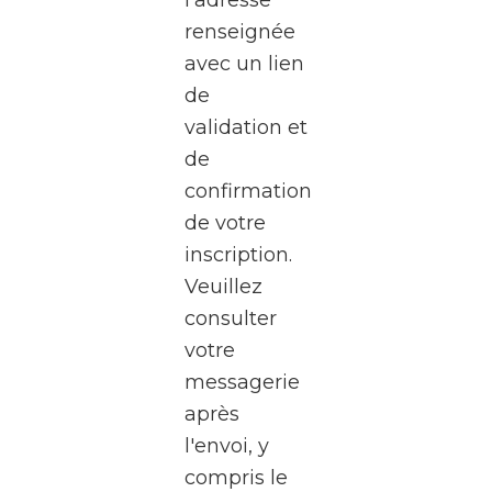
à une
renseignée
visite
avec un lien
exceptionnel
de
des
validation et
studios
de
de la
confirmation
RTBF
de votre
Média
inscription.
Rives,
Veuillez
au
consulter
cœur
votre
de
messagerie
Médiacité
après
à
l'envoi, y
Liège.
compris le
Pendant