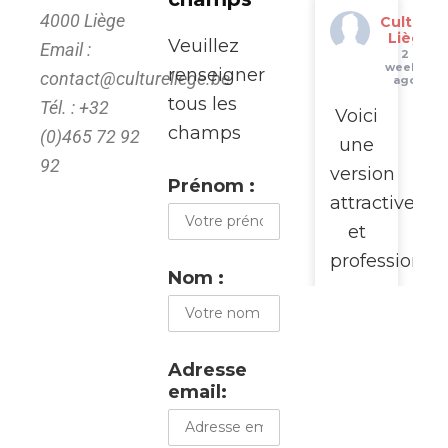
4000 Liège
Culture
Liège
Veuillez
Email :
2
weeks
renseigner
contact@cultureliege.be
ago
tous les
Tél. : +32
Voici
champs
(0)465 72 92
une
92
version
Prénom :
attractive
et
professionne
Nom :
pour
promouvoir
cette
Adresse
visite
email:
du
WalClub