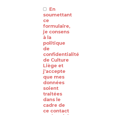
:
En
⸻
soumettant
ce
formulaire,
Découvrez
je consens
à la
les
politique
coulisses
de
de la
confidentialité
de Culture
RTBF
Liège et
Liège
j'accepte
avec
que mes
données
le
soient
WalClub
traitées
!
dans le
cadre de
Avez-
ce contact