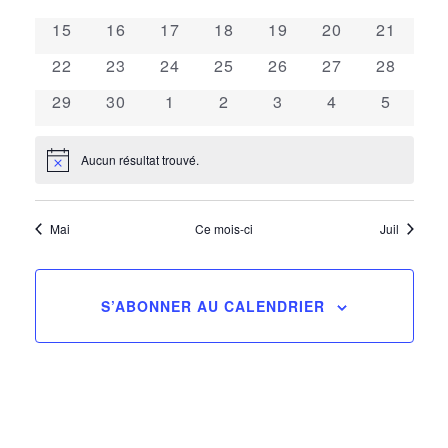
de
évènements
évènements
évènements
évènements
évènements
évènements
évèneme
Évènements
0
0
0
0
0
0
0
15
16
17
18
19
20
21
évènements
évènements
évènements
évènements
évènements
évènements
évèneme
vues
0
0
0
0
0
0
0
22
23
24
25
26
27
28
évènements
évènements
évènements
évènements
évènements
évènements
évèneme
0
0
0
0
0
0
0
29
30
1
2
3
4
5
Évèn
évènements
évènements
évènements
évènements
évènements
évènements
évènem
Aucun résultat trouvé.
Notice
Mai
Ce mois-ci
Juil
S’ABONNER AU CALENDRIER