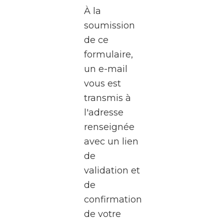
de
À la
l’écran
soumission
?
de ce
formulaire,
Le
un e-mail
WalClub
vous est
vous
transmis à
invite
l'adresse
à une
renseignée
visite
avec un lien
exceptionnel
de
des
validation et
studios
de
de la
confirmation
RTBF
de votre
Média