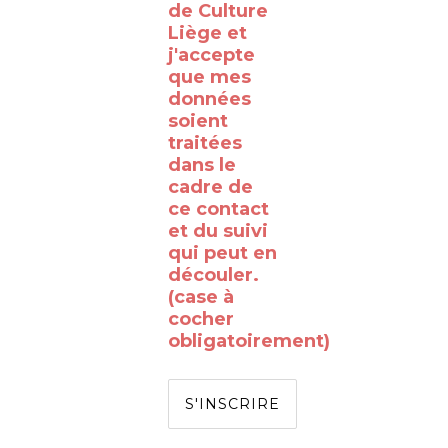
de Culture
RTBF
Liège et
Liège
j'accepte
avec
que mes
données
le
soient
WalClub
traitées
!
dans le
cadre de
Avez-
ce contact
vous
et du suivi
qui peut en
déjà
découler.
rêvé
(case à
de
cocher
obligatoirement)
passer
de
l’autre
côté