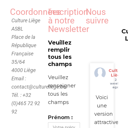
Coordonnées
Inscription
Nous
à notre
suivre
Culture Liège
Newsletter
ASBL
C
Place de la
Veuillez
République
remplir
Française
tous les
35/64
champs
4000 Liège
Culture
Liège
Veuillez
Email :
2
weeks
renseigner
contact@cultureliege.be
ago
tous les
Tél. : +32
Voici
champs
(0)465 72 92
une
92
version
Prénom :
attractive