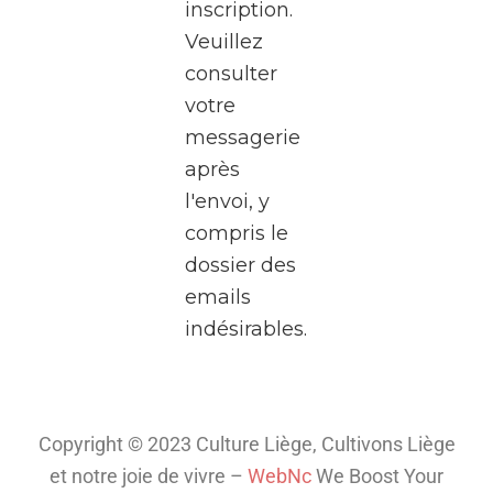
inscription.
Rives,
Veuillez
au
consulter
cœur
votre
de
messagerie
Médiacité
après
à
l'envoi, y
Liège.
compris le
Pendant
dossier des
deux
emails
heures,
indésirables.
plongez
dans
l’univers
fascinant
Copyright © 2023 Culture Liège, Cultivons Liège
de la
et notre joie de vivre –
WebNc
We Boost Your
télé
...