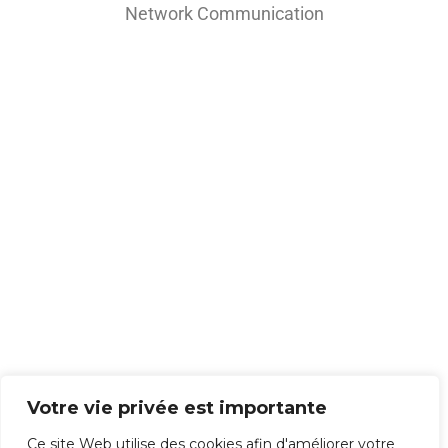
Network Communication
Voir plus
Th
is
co
nt
en
t
isn
't
av
ail
abl
e
rig
ht
Votre vie privée est importante
no
Ce site Web utilise des cookies afin d'améliorer votre