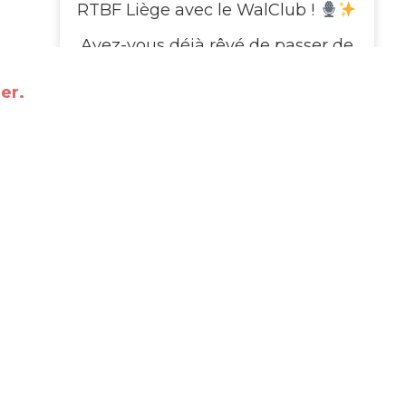
RTBF Liège avec le WalClub !
Avez-vous déjà rêvé de passer de
l’autre côté de l’écran ?
e
er.
Le WalClub vous invite à une visite
exceptionnelle des studios de la
RTBF Média Rives, au cœur de
Médiacité à Liège. Pendant deux
heures, plongez dans l’univers
fascinant de la télé
...
Voir plus
This content isn't available
right now
When this happens, it's usually
because the owner only shared
it with a small group of people,
changed who can see it or it's