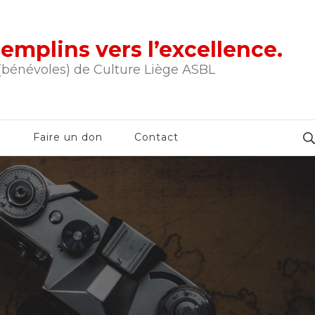
tremplins vers l’excellence.
 (bénévoles) de Culture Liège ASBL
e
Faire un don
Contact