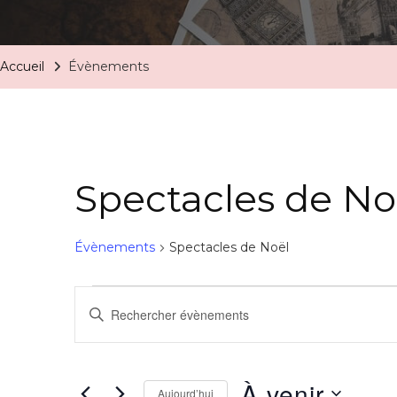
Accueil
Évènements
Spectacles de No
Évènements
Spectacles de Noël
Recherche
Saisir
mot-
et
clé.
navigation
À venir
Rechercher
Aujourd’hui