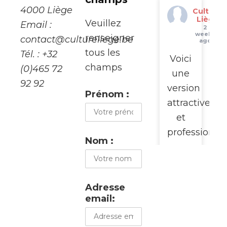
4000 Liège
Culture
Liège
Veuillez
Email :
2
weeks
renseigner
contact@cultureliege.be
ago
tous les
Tél. : +32
Voici
champs
(0)465 72
une
92 92
version
Prénom :
attractive
et
professionne
Nom :
pour
promouvoir
cette
Adresse
visite
email:
du
WalClub