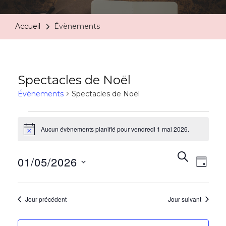
Accueil
Évènements
Spectacles de Noël
Évènements
Spectacles de Noël
Aucun évènements planifié pour vendredi 1 mai 2026.
Notice
Rech
Na
RECHERC
01/05/2026
JOUR
de
et
Sélectionnez
vu
une
Jour précédent
Jour suivant
navi
date.
Év