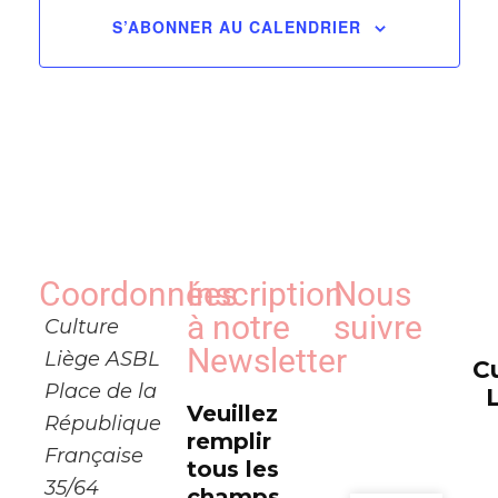
de
S’ABONNER AU CALENDRIER
vues
Évèn
Coordonnées
Inscription
Nous
à notre
suivre
Culture
Newsletter
Liège ASBL
C
Place de la
Veuillez
République
remplir
Française
tous les
35/64
champs