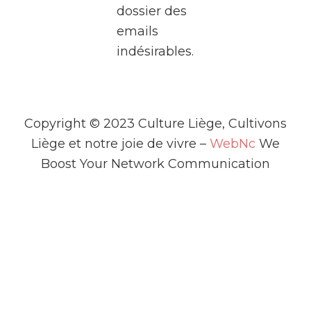
dossier des
deux
emails
heures,
indésirables.
plongez
dans
l’univers
fascinant
Copyright © 2023 Culture Liège, Cultivons
de la
Liège et notre joie de vivre –
WebNc
We
télé
...
Boost Your Network Communication
Voir plus
Th
is
co
nt
en
t