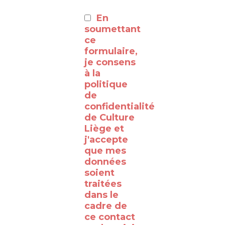
:
En
⸻
soumettant
ce
formulaire,
Découvrez
je consens
à la
les
politique
coulisses
de
de la
confidentialité
de Culture
RTBF
Liège et
Liège
j'accepte
avec
que mes
données
le
soient
WalClub
traitées
!
dans le
cadre de
Avez-
ce contact