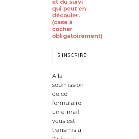
vous
et du suivi
qui peut en
déjà
découler.
rêvé
(case à
de
cocher
obligatoirement)
passer
de
l’autre
côté
de
À la
l’écran
soumission
?
de ce
formulaire,
Le
un e-mail
WalClub
vous est
vous
transmis à
invite
l'adresse