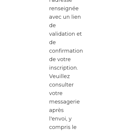
à une
renseignée
visite
avec un lien
exceptionnel
de
des
validation et
studios
de
de la
confirmation
RTBF
de votre
Média
inscription.
Rives,
Veuillez
au
consulter
cœur
votre
de
messagerie
Médiacité
après
à
l'envoi, y
Liège.
compris le
Pendant