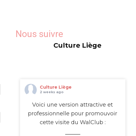
WalClub !
Avez-vous déjà rêvé de
passer de l’autre côté de
Nous suivre
l’écran ?
Culture Liège
Le WalClub vous invite à une
visite exceptionnelle des
studios de la RTBF Média
Rives, au cœur de Médiacité
à Liège. Pendant deux
Culture Liège
heures, plongez dans
2 weeks ago
l’univers fascinant de la télé
...
Voici une version attractive et
Voir plus
professionnelle pour promouvoir
cette visite du WalClub :
This content isn't
available right now
⸻