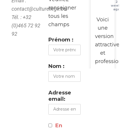
Email :
2
weeks
renseigner
contact@cultureliege.be
ago
tous les
Tél. : +32
Voici
champs
(0)465 72 92
une
92
version
Prénom :
attractive
et
professionne
Nom :
pour
promouvoir
cette
Adresse
visite
email:
du
WalClub
:
En