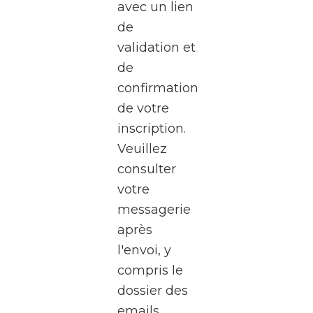
avec un lien
exceptionnel
de
des
validation et
studios
de
de la
confirmation
RTBF
de votre
Média
inscription.
Rives,
Veuillez
au
consulter
cœur
votre
de
messagerie
Médiacité
après
à
l'envoi, y
Liège.
compris le
Pendant
dossier des
deux
emails
heures,