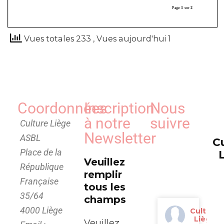
Vues totales 233
, Vues aujourd'hui 1
Coordonnées
Inscription
Nous
à notre
suivre
Culture Liège
Newsletter
ASBL
C
Place de la
Veuillez
République
remplir
Française
tous les
35/64
champs
4000 Liège
Culture
Liège
Veuillez