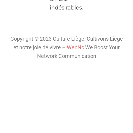
indésirables.
plongez
dans
l’univers
fascinant
Copyright © 2023 Culture Liège, Cultivons Liège
de la
et notre joie de vivre –
WebNc
We Boost Your
télé
...
Network Communication
Voir plus
Th
is
co
nt
en
t
isn
't