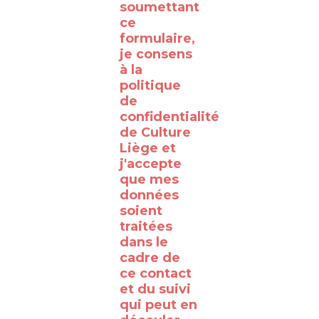
⸻
soumettant
ce
formulaire,
Découvrez
je consens
à la
les
politique
coulisses
de
de la
confidentialité
de Culture
RTBF
Liège et
Liège
j'accepte
avec
que mes
données
le
soient
WalClub
traitées
!
dans le
cadre de
Avez-
ce contact
vous
et du suivi
qui peut en
déjà