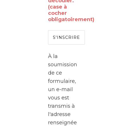
découler.
rêvé
(case à
de
cocher
obligatoirement)
passer
de
l’autre
côté
de
À la
l’écran
soumission
?
de ce
formulaire,
Le
un e-mail
WalClub
vous est
vous
transmis à
invite
l'adresse
à une
renseignée
visite