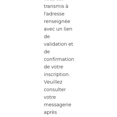
transmis à
invite
l'adresse
à une
renseignée
visite
avec un lien
exceptionnel
de
des
validation et
studios
de
de la
confirmation
RTBF
de votre
Média
inscription.
Rives,
Veuillez
au
consulter
cœur
votre
de
messagerie
Médiacité
après
à