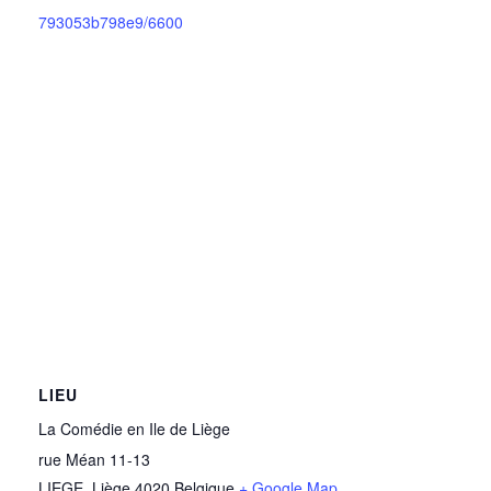
793053b798e9/6600
LIEU
La Comédie en Ile de Liège
rue Méan 11-13
LIEGE
,
Liège
4020
Belgique
+ Google Map