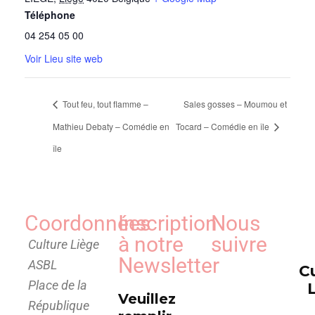
Téléphone
04 254 05 00
Voir Lieu site web
Tout feu, tout flamme –
Sales gosses – Moumou et
Mathieu Debaty – Comédie en
Tocard – Comédie en île
île
Coordonnées
Inscription
Nous
à notre
suivre
Culture Liège
Newsletter
ASBL
C
Place de la
Veuillez
République