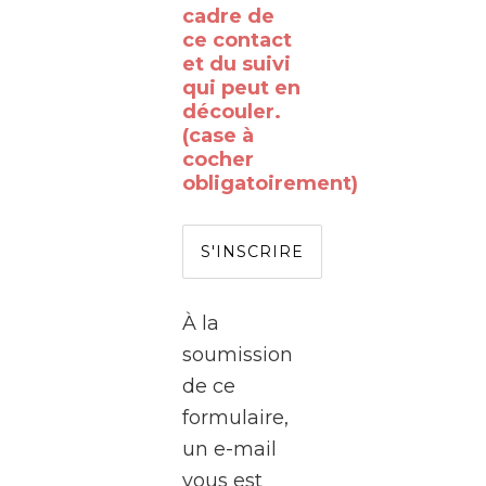
cadre de
Avez-
ce contact
vous
et du suivi
qui peut en
déjà
découler.
rêvé
(case à
de
cocher
obligatoirement)
passer
de
l’autre
côté
de
À la
l’écran
soumission
?
de ce
formulaire,
Le
un e-mail
WalClub
vous est
vous