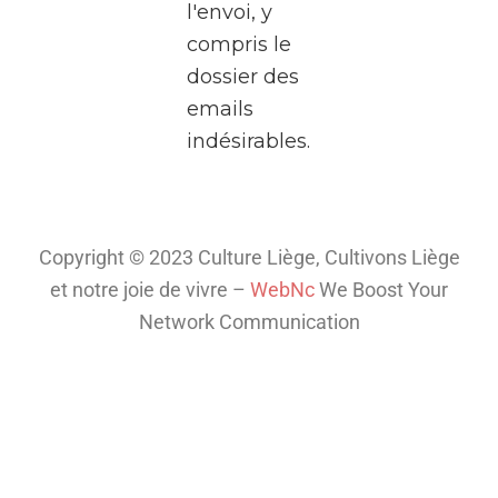
l'envoi, y
Liège.
compris le
Pendant
dossier des
deux
emails
heures,
indésirables.
plongez
dans
l’univers
fascinant
Copyright © 2023 Culture Liège, Cultivons Liège
de la
et notre joie de vivre –
WebNc
We Boost Your
télé
...
Network Communication
Voir plus
Th
is
co
nt