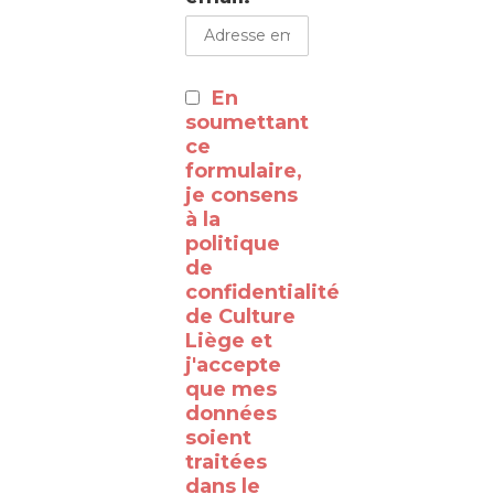
du
WalClub
:
En
⸻
soumettant
ce
formulaire,
Découvrez
je consens
à la
les
politique
coulisses
de
de la
confidentialité
de Culture
RTBF
Liège et
Liège
j'accepte
avec
que mes
données
le
soient
WalClub
traitées
!
dans le