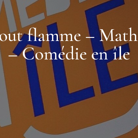
 tout flamme – Math
– Comédie en île