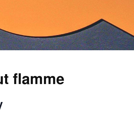
out flamme
y