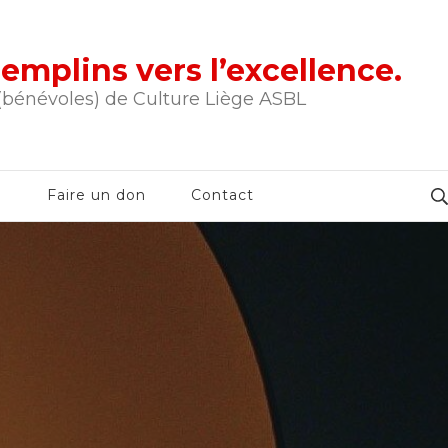
tremplins vers l’excellence.
 (bénévoles) de Culture Liège ASBL
e
Faire un don
Contact