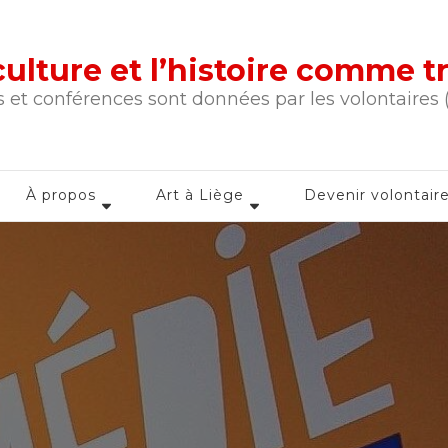
a culture et l’histoire comme 
 et conférences sont données par les volontaires
À propos
Art à Liège
Devenir volontair