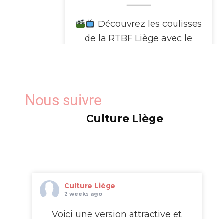
⸻
Découvrez les coulisses
de la RTBF Liège avec le
WalClub !
Avez-vous déjà rêvé de
passer de l’autre côté de
Nous suivre
l’écran ?
Culture Liège
Le WalClub vous invite à une
visite exceptionnelle des
studios de la RTBF Média
Rives, au cœur de Médiacité
à Liège. Pendant deux
Culture Liège
heures, plongez dans
2 weeks ago
l’univers fascinant de la télé
...
Voici une version attractive et