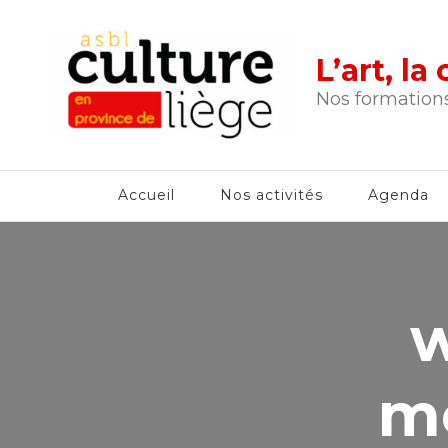
L’art, l
Nos formations
Accueil
Nos activités
Agenda
w
m