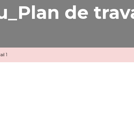
u_Plan de trava
il 1